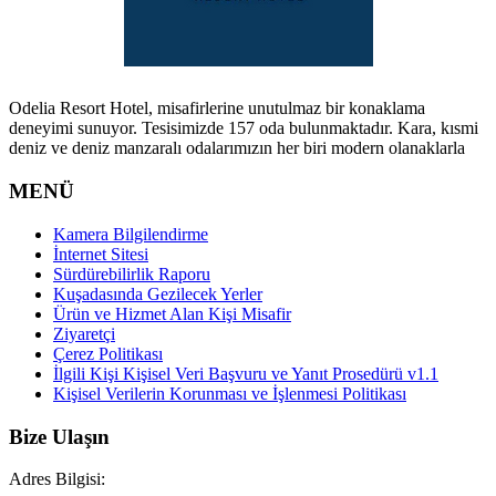
Odelia Resort Hotel, misafirlerine unutulmaz bir konaklama
deneyimi sunuyor. Tesisimizde 157 oda bulunmaktadır. Kara, kısmi
deniz ve deniz manzaralı odalarımızın her biri modern olanaklarla
MENÜ
Kamera Bilgilendirme
İnternet Sitesi
Sürdürebilirlik Raporu
Kuşadasında Gezilecek Yerler
Ürün ve Hizmet Alan Kişi Misafir
Ziyaretçi
Çerez Politikası
İlgili Kişi Kişisel Veri Başvuru ve Yanıt Prosedürü v1.1
Kişisel Verilerin Korunması ve İşlenmesi Politikası
Bize Ulaşın
Adres Bilgisi: