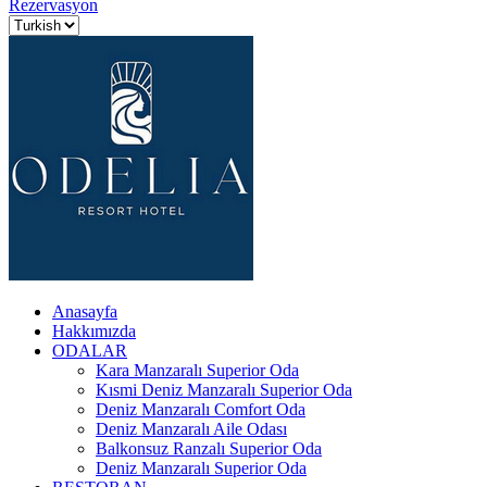
Rezervasyon
Anasayfa
Hakkımızda
ODALAR
Kara Manzaralı Superior Oda
Kısmi Deniz Manzaralı Superior Oda
Deniz Manzaralı Comfort Oda
Deniz Manzaralı Aile Odası
Balkonsuz Ranzalı Superior Oda
Deniz Manzaralı Superior Oda